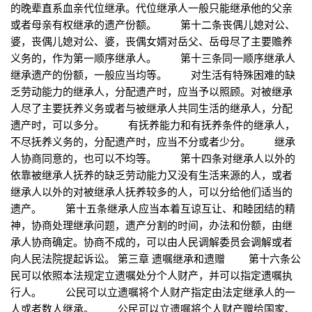
的晚辈直系血亲代位继承。代位继承人一般只能继承他的父亲
或者母亲有权继承的遗产份额。 第十二条丧偶儿媳对公、
婆，丧偶儿媳对公、婆，丧偶女婿对岳父、岳母尽了主要赡养
义务的，作为第一顺序继承人。 第十三条同一顺序继承人
继承遗产的份额，一般应当均等。 对生活有特殊困难的缺
乏劳动能力的继承人，分配遗产时，应当予以照顾。对被继承
人尽了主要抚养义务或者与被继承人共同生活的继承人，分配
遗产时，可以多分。 有抚养能力和有抚养条件的继承人，
不尽抚养义务的，分配遗产时，应当不分或者少分。 继承
人协商同意的，也可以不均等。 第十四条对继承人以外的
依靠被继承人抚养的缺乏劳动能力又没有生活来源的人，或者
继承人以外的对被继承人抚养较多的人，可以分给他们适当的
遗产。 第十五条继承人应当本着互谅互让、和睦团结的精
神，协商处理继承问题，遗产分割的时间，办法和份额，由继
承人协商确定。协商不成的，可以由人民调解委员会调解或者
向人民法院提起诉讼。 第三章 遗嘱继承和遗赠 第十六条公
民可以依照本法规定立遗嘱处分个人财产，并可以指定遗嘱执
行人。 公民可以立遗嘱将个人财产指定由法定继承人的一
人或者数人继承。 公民可以立遗嘱将个人财产赠给国家、