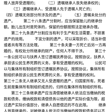
赠人放弃受遗赠的； （二）遗嘱继承人丧失继承权的；
（三）遗嘱继承人、受遗赠人先于遗嘱人死亡的；
（四）遗嘱无效部分所涉及的遗产； （五）遗嘱未处分的
遗产。 第二十八条遗产分割时，应当保留胎儿的继承份
额。胎儿出生时是死体的，保留的份额按照法定继承办理。
第二十九条遗产分割应当有利于生产和生活需要，不损害
遗产的效用。 不宜分割的遗产，可以采取折价、适当补偿
或者共有等方法处理。 第三十条夫妻一方死亡后另一方再
婚的，有权处分所继承的财产，任何人不得干涉。 第三十
一条公民可以与扶养人签订遗嘱抚养协议。按照协议，扶养人
承担该公民生养死葬的义务，享有受遗赠的权利。 公民可
以与集体所有制组织签订遗嘱抚养协议。按照协议，集体所有
制组织承担该公民生养死葬的义务，享有受遗赠的权利。
第三十二条无人继承又无人受遗赠的遗产，归国家所有，死者
生前是集体所有制组织成员的，归所在集体所有制组织所有。
第三十三条继承遗产应当清偿被继承人依法应当缴纳的税
款和债务，缴纳税款和清偿债务以他的遗产实际价值为限，超
过遗产实际价值部分，继承人自愿偿还的不在此限。 继承
人放弃继承的，对被继承人依法应当缴纳的税款和债务可以不