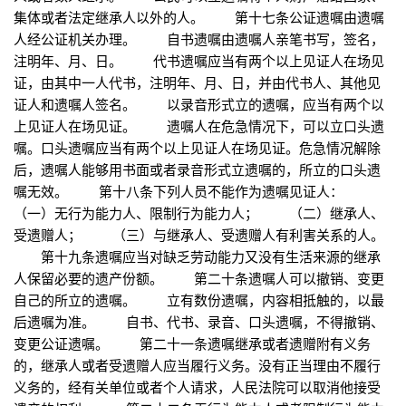
集体或者法定继承人以外的人。 第十七条公证遗嘱由遗嘱
人经公证机关办理。 自书遗嘱由遗嘱人亲笔书写，签名，
注明年、月、日。 代书遗嘱应当有两个以上见证人在场见
证，由其中一人代书，注明年、月、日，并由代书人、其他见
证人和遗嘱人签名。 以录音形式立的遗嘱，应当有两个以
上见证人在场见证。 遗嘱人在危急情况下，可以立口头遗
嘱。口头遗嘱应当有两个以上见证人在场见证。危急情况解除
后，遗嘱人能够用书面或者录音形式立遗嘱的，所立的口头遗
嘱无效。 第十八条下列人员不能作为遗嘱见证人：
（一）无行为能力人、限制行为能力人； （二）继承人、
受遗赠人； （三）与继承人、受遗赠人有利害关系的人。
第十九条遗嘱应当对缺乏劳动能力又没有生活来源的继承
人保留必要的遗产份额。 第二十条遗嘱人可以撤销、变更
自己的所立的遗嘱。 立有数份遗嘱，内容相抵触的，以最
后遗嘱为准。 自书、代书、录音、口头遗嘱，不得撤销、
变更公证遗嘱。 第二十一条遗嘱继承或者遗赠附有义务
的，继承人或者受遗赠人应当履行义务。没有正当理由不履行
义务的，经有关单位或者个人请求，人民法院可以取消他接受