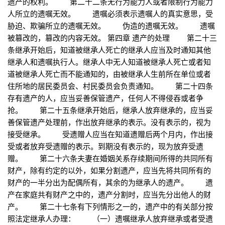
遗产的权利。 第二十二条无行为能力人或者限制行为能力
人所立的遗嘱无效。 遗嘱必须表示遗嘱人的真实意思，受
胁迫、欺骗所立的遗嘱无效。 伪造的遗嘱无效。 遗嘱
被篡改的，篡改的内容无效。 第四章 遗产的处理 第二十三
条继承开始后，知道被继承人死亡的继承人应当及时通知其他
继承人和遗嘱执行人。继承人中无人知道被继承人死亡或者知
道被继承人死亡而不能通知的，由被继承人生前所在单位或者
住所地的居民委员会、村民委员会负责通知。 第二十四条
存有遗产的人，应当妥善保管遗产，任何人不得侵吞或者争
抢。 第二十五条继承开始后，继承人放弃继承的，应当妥
善保管遗产处理前，作出放弃继承的表示。没有表示的，视为
接受继承。 受遗赠人应当在知道遗赠后两个月内，作出接
受或者放弃受遗赠的表示。到期没有表示的，现为放弃受遗
赠。 第二十六条夫妻在婚姻关系存续期间所得的共同所有
财产，除有约定的以外，如果分割遗产，应当先将共同所有的
财产的一半分出为配偶所有，其余的为继承人的遗产。 遗
产在家庭共有财产之中的，遗产分割时，应当先分出他人的财
产。 第二十七条有下列情形之一的，遗产中的有关部分按
照法定继承人办理： （一）遗嘱继承人放弃继承或者受遗