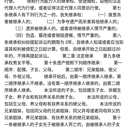
行使。 限制行为能力人的继承权、受遗赠权，由他的法定
代理人代为行使，或者征得法定代理人同意后行使。 第七
条继承人有下列行为之一的，丧失继承权： （一）故意杀
害被继承人的； （二）为争夺遗产而杀害其他继承人的；
（三）遗弃被继承人的，或者虐待被继承人情节严重的；
（四）伪造、篡改或者销毁遗嘱，情节严重的。 第八
条继承权纠纷提起诉讼的期限为 2年，自继承人知道或者应当知
道其权利被侵犯之日起计算。但是，自继承开始之日起超过20
年的，不得再提起诉讼。 第二章 法定继承 第九条继
承权男女平等。 第十条遗产按照下列顺序继承： 第一
顺序：配偶、子女、父母。 第二顺序：兄弟姐妹、祖父
母、外祖父母。 继承开始后，由第一顺序继承人继承，第
二顺序继承人不继承。没有第一顺序继承人继承的，由第二顺
序继承人继承。 本法所说的子女，包括婚生子女、非婚生
子女、养子女和有扶养关系的继子女。 本法所说的父母，
包括生父母、养父母和有扶养关系的继父母。 本法所说的
兄弟姐妹，包括同父母的兄弟姐妹、同父异母或者同母异父的
兄弟姐妹、养兄弟姐妹、有扶养关系的继兄弟姐妹。 第十
一条被继承人的子女先于被继承人死亡的，由被继承人的子女