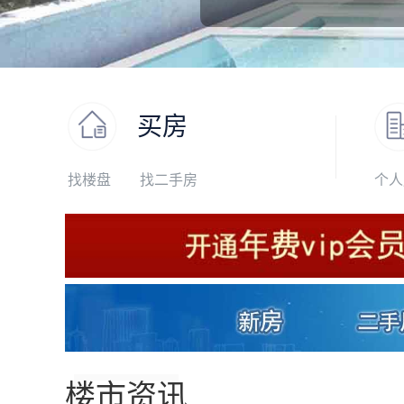
买房
找楼盘
找二手房
个人
楼市资讯